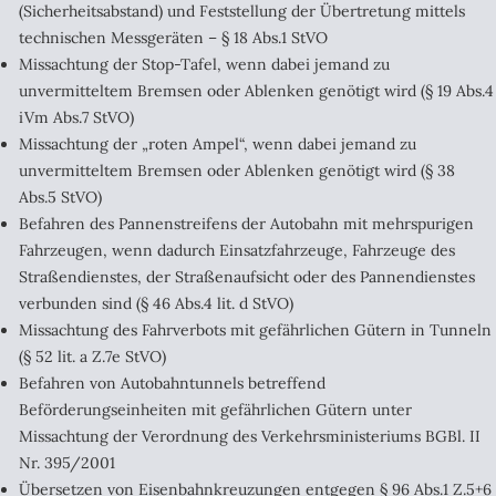
(Sicherheitsabstand) und Feststellung der Übertretung mittels
technischen Messgeräten – § 18 Abs.1 StVO
Missachtung der Stop-Tafel, wenn dabei jemand zu
unvermitteltem Bremsen oder Ablenken genötigt wird (§ 19 Abs.4
iVm Abs.7 StVO)
Missachtung der „roten Ampel“, wenn dabei jemand zu
unvermitteltem Bremsen oder Ablenken genötigt wird (§ 38
Abs.5 StVO)
Befahren des Pannenstreifens der Autobahn mit mehrspurigen
Fahrzeugen, wenn dadurch Einsatzfahrzeuge, Fahrzeuge des
Straßendienstes, der Straßenaufsicht oder des Pannendienstes
verbunden sind (§ 46 Abs.4 lit. d StVO)
Missachtung des Fahrverbots mit gefährlichen Gütern in Tunneln
(§ 52 lit. a Z.7e StVO)
Befahren von Autobahntunnels betreffend
Beförderungseinheiten mit gefährlichen Gütern unter
Missachtung der Verordnung des Verkehrsministeriums BGBl. II
Nr. 395/2001
Übersetzen von Eisenbahnkreuzungen entgegen § 96 Abs.1 Z.5+6