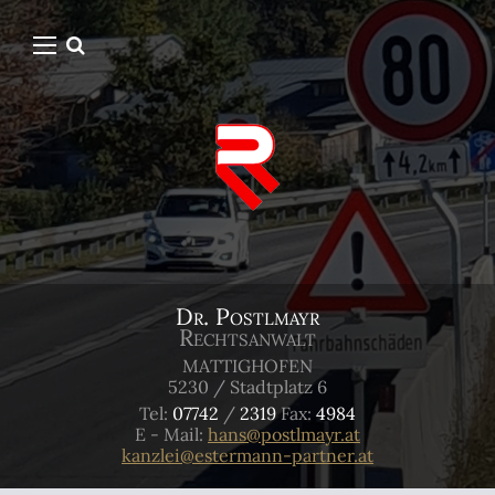
Dr. Postlmayr
Rechtsanwalt
MATTIGHOFEN
5230 / Stadtplatz 6
Tel:
07742
/
2319
Fax:
4984
E - Mail:
hans@postlmayr.at
kanzlei@estermann-partner.at